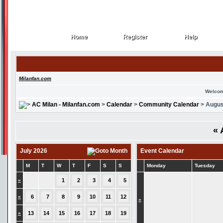
Home
Register
Help
Home
Register
Help
Milanfan.com
Welcom
AC Milan - Milanfan.com
>
Calendar
>
Community Calendar
> Augus
«
July 2026
Event Calendar
M
T
W
T
F
S
S
Monday
Tuesday
»
1
2
3
4
5
»
6
7
8
9
10
11
12
»
»
13
14
15
16
17
18
19