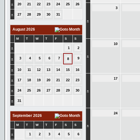
»
20
21
22
23
24
25
26
3
»
27
28
29
30
31
»
August 2026
M
T
W
T
F
S
S
10
»
1
2
»
3
4
5
6
7
9
»
8
»
10
11
12
13
14
15
16
17
»
17
18
19
20
21
22
23
»
24
25
26
27
28
29
30
»
»
31
24
September 2026
M
T
W
T
F
S
S
»
»
1
2
3
4
5
6