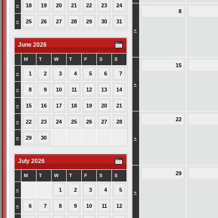
»
18
19
20
21
22
23
24
8
»
25
26
27
28
29
30
31
»
June 2026
M
T
W
T
F
S
S
15
»
1
2
3
4
5
6
7
»
»
8
9
10
11
12
13
14
»
15
16
17
18
19
20
21
22
»
22
23
24
25
26
27
28
»
29
30
»
July 2026
29
M
T
W
T
F
S
S
»
1
2
3
4
5
»
»
6
7
8
9
10
11
12