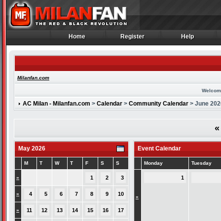
Home
Register
Help
Home
Register
Help
Milanfan.com
Welcom
AC Milan - Milanfan.com
>
Calendar
>
Community Calendar
> June 202
«
May 2026
Event Calendar
M
T
W
T
F
S
S
Monday
Tuesday
»
1
2
3
1
»
4
5
6
7
8
9
10
»
»
11
12
13
14
15
16
17