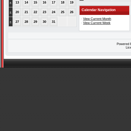
»
13
14
15
16
17
18
19
Calendar Navigation
»
20
21
22
23
24
25
26
·
View Current Month
»
27
28
29
30
31
·
View Current Week
Powered
Lic