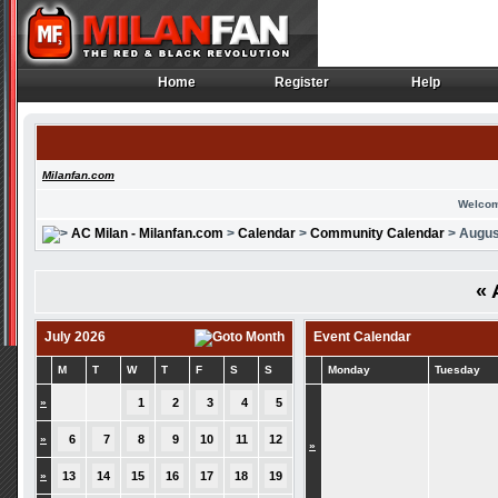
Home
Register
Help
Home
Register
Help
Milanfan.com
Welcom
AC Milan - Milanfan.com
>
Calendar
>
Community Calendar
> Augus
«
July 2026
Event Calendar
M
T
W
T
F
S
S
Monday
Tuesday
»
1
2
3
4
5
»
6
7
8
9
10
11
12
»
»
13
14
15
16
17
18
19