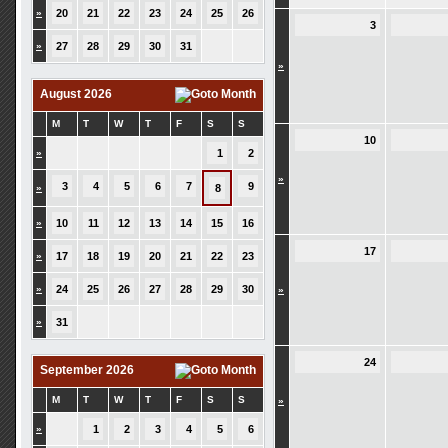
»
20
21
22
23
24
25
26
3
»
27
28
29
30
31
»
August 2026
M
T
W
T
F
S
S
10
»
1
2
»
3
4
5
6
7
9
»
8
»
10
11
12
13
14
15
16
17
»
17
18
19
20
21
22
23
»
24
25
26
27
28
29
30
»
»
31
24
September 2026
M
T
W
T
F
S
S
»
»
1
2
3
4
5
6