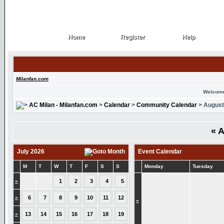
Home
Register
Help
Home
Register
Help
Milanfan.com
Welcome
AC Milan - Milanfan.com
>
Calendar
>
Community Calendar
> August
«
A
July 2026
Event Calendar
M
T
W
T
F
S
S
Monday
Tuesday
»
1
2
3
4
5
»
6
7
8
9
10
11
12
»
»
13
14
15
16
17
18
19