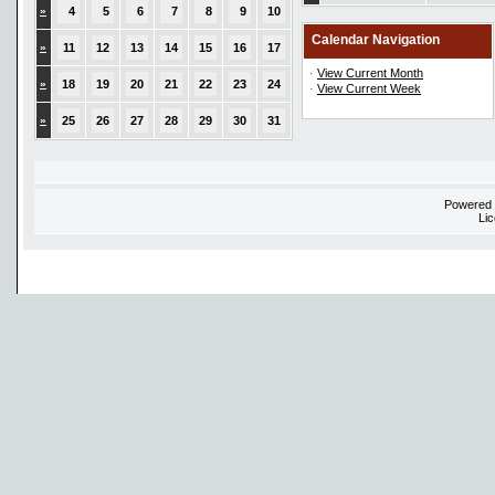
»
4
5
6
7
8
9
10
Calendar Navigation
»
11
12
13
14
15
16
17
·
View Current Month
»
18
19
20
21
22
23
24
·
View Current Week
»
25
26
27
28
29
30
31
Powered
Li