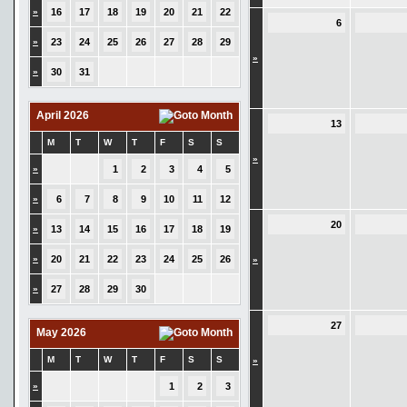
»
16
17
18
19
20
21
22
6
»
23
24
25
26
27
28
29
»
»
30
31
April 2026
13
M
T
W
T
F
S
S
»
»
1
2
3
4
5
»
6
7
8
9
10
11
12
20
»
13
14
15
16
17
18
19
»
20
21
22
23
24
25
26
»
»
27
28
29
30
27
May 2026
M
T
W
T
F
S
S
»
»
1
2
3