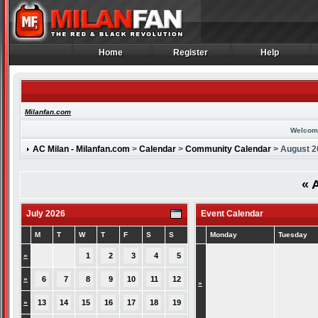
Home
Register
Help
Home
Register
Help
Milanfan.com
Welcom
AC Milan - Milanfan.com
>
Calendar
>
Community Calendar
> August 2
«
A
July 2026
Event Calendar
M
T
W
T
F
S
S
Monday
Tuesday
»
1
2
3
4
5
»
6
7
8
9
10
11
12
»
»
13
14
15
16
17
18
19