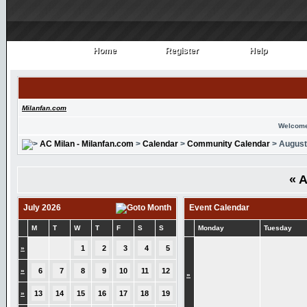
Home
Register
Help
Home
Register
Help
Milanfan.com
Welcome
AC Milan - Milanfan.com
>
Calendar
>
Community Calendar
> August
«
A
July 2026
Event Calendar
M
T
W
T
F
S
S
Monday
Tuesday
»
1
2
3
4
5
»
6
7
8
9
10
11
12
»
»
13
14
15
16
17
18
19