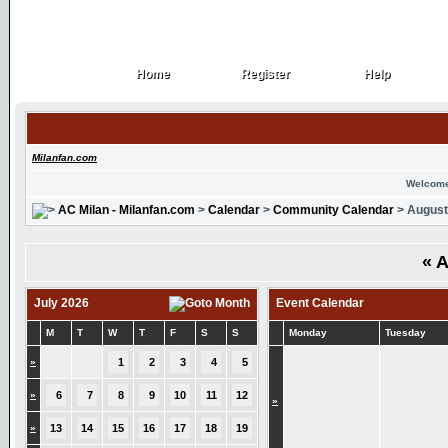
Home
Register
Help
Home
Register
Help
Milanfan.com
Welcome
AC Milan - Milanfan.com
>
Calendar
>
Community Calendar
> August
«
A
July 2026
Event Calendar
M
T
W
T
F
S
S
Monday
Tuesday
»
1
2
3
4
5
»
6
7
8
9
10
11
12
»
»
13
14
15
16
17
18
19