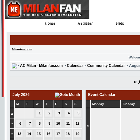
Home
Register
Help
Home
Register
Help
Milanfan.com
Welcom
AC Milan - Milanfan.com
>
Calendar
>
Community Calendar
> Augus
«
July 2026
Event Calendar
M
T
W
T
F
S
S
Monday
Tuesday
»
1
2
3
4
5
»
6
7
8
9
10
11
12
»
»
13
14
15
16
17
18
19