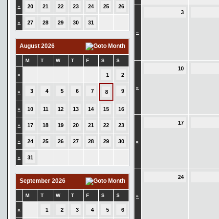
»
20
21
22
23
24
25
26
3
»
27
28
29
30
31
»
August 2026
M
T
W
T
F
S
S
10
»
1
2
»
3
4
5
6
7
9
»
8
»
10
11
12
13
14
15
16
17
»
17
18
19
20
21
22
23
»
24
25
26
27
28
29
30
»
»
31
24
September 2026
M
T
W
T
F
S
S
»
»
1
2
3
4
5
6