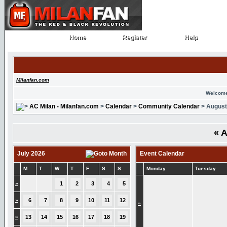
Home
Register
Help
Home
Register
Help
Milanfan.com
Welcome
AC Milan - Milanfan.com
>
Calendar
>
Community Calendar
> August
«
A
July 2026
Event Calendar
M
T
W
T
F
S
S
Monday
Tuesday
»
1
2
3
4
5
»
6
7
8
9
10
11
12
»
»
13
14
15
16
17
18
19