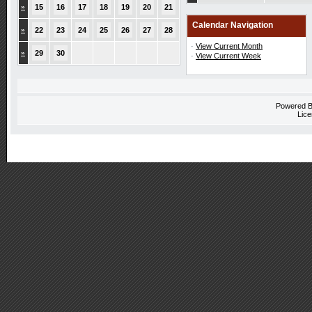
»
15
16
17
18
19
20
21
Calendar Navigation
»
22
23
24
25
26
27
28
·
View Current Month
»
29
30
·
View Current Week
Powered 
Lice