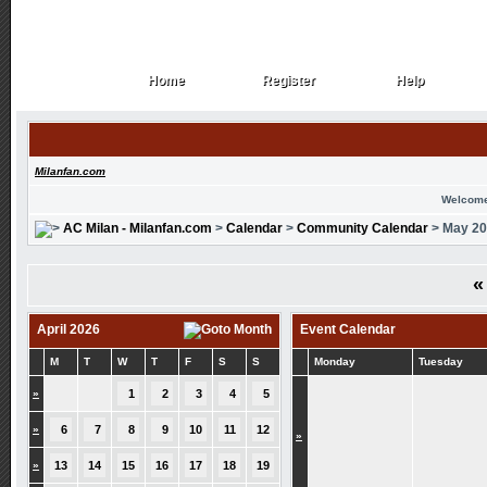
Home
Register
Help
Home
Register
Help
Milanfan.com
Welcome
AC Milan - Milanfan.com
>
Calendar
>
Community Calendar
> May 2
«
April 2026
Event Calendar
M
T
W
T
F
S
S
Monday
Tuesday
»
1
2
3
4
5
»
6
7
8
9
10
11
12
»
»
13
14
15
16
17
18
19