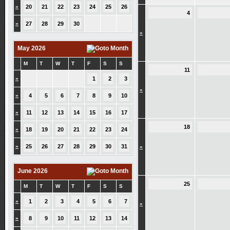
»
20
21
22
23
24
25
26
4
»
27
28
29
30
»
May 2026
M
T
W
T
F
S
S
11
»
1
2
3
»
»
4
5
6
7
8
9
10
»
11
12
13
14
15
16
17
18
»
18
19
20
21
22
23
24
»
25
26
27
28
29
30
31
»
June 2026
25
M
T
W
T
F
S
S
»
1
2
3
4
5
6
7
»
»
8
9
10
11
12
13
14