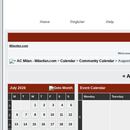
Home
Register
Help
Home
Register
Help
Milanfan.com
Welcome
AC Milan - Milanfan.com
>
Calendar
>
Community Calendar
> August
«
A
July 2026
Event Calendar
M
T
W
T
F
S
S
Monday
Tuesday
»
1
2
3
4
5
»
6
7
8
9
10
11
12
»
»
13
14
15
16
17
18
19