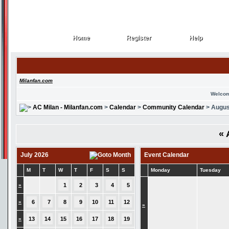
Home
Register
Help
Home
Register
Help
Milanfan.com
Welcom
AC Milan - Milanfan.com
>
Calendar
>
Community Calendar
> Augus
«
July 2026
Event Calendar
M
T
W
T
F
S
S
Monday
Tuesday
»
1
2
3
4
5
»
6
7
8
9
10
11
12
»
»
13
14
15
16
17
18
19