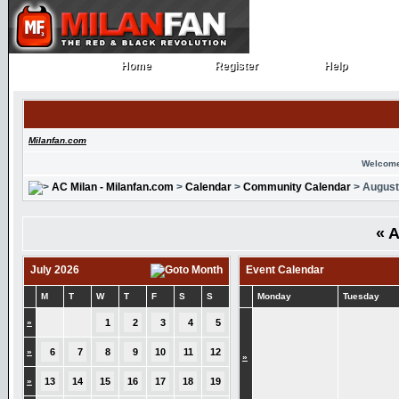
Home
Register
Help
Home
Register
Help
Milanfan.com
Welcome
AC Milan - Milanfan.com
>
Calendar
>
Community Calendar
> August
«
A
July 2026
Event Calendar
M
T
W
T
F
S
S
Monday
Tuesday
»
1
2
3
4
5
»
6
7
8
9
10
11
12
»
»
13
14
15
16
17
18
19