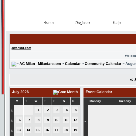
Home
Register
Help
Home
Register
Help
Milanfan.com
Welcom
AC Milan - Milanfan.com
>
Calendar
>
Community Calendar
> Augus
«
July 2026
Event Calendar
M
T
W
T
F
S
S
Monday
Tuesday
»
1
2
3
4
5
»
6
7
8
9
10
11
12
»
»
13
14
15
16
17
18
19