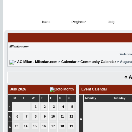
Home
Register
Help
Home
Register
Help
Milanfan.com
Welcome
AC Milan - Milanfan.com
>
Calendar
>
Community Calendar
> August
«
A
July 2026
Event Calendar
M
T
W
T
F
S
S
Monday
Tuesday
»
1
2
3
4
5
»
6
7
8
9
10
11
12
»
»
13
14
15
16
17
18
19