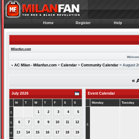
Home
Register
Help
Home
Register
Help
Milanfan.com
Welcom
AC Milan - Milanfan.com
>
Calendar
>
Community Calendar
> August 2
«
A
July 2026
Event Calendar
M
T
W
T
F
S
S
Monday
Tuesday
»
1
2
3
4
5
»
6
7
8
9
10
11
12
»
»
13
14
15
16
17
18
19