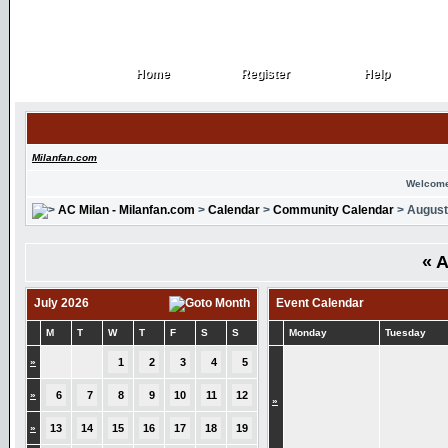
Home
Register
Help
Home
Register
Help
Milanfan.com
Welcome
AC Milan - Milanfan.com
>
Calendar
>
Community Calendar
> August
«
A
July 2026
Event Calendar
M
T
W
T
F
S
S
Monday
Tuesday
»
1
2
3
4
5
»
6
7
8
9
10
11
12
»
»
13
14
15
16
17
18
19