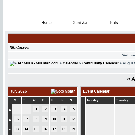
Home
Register
Help
Home
Register
Help
Milanfan.com
Welcome
AC Milan - Milanfan.com
>
Calendar
>
Community Calendar
> August
«
A
July 2026
Event Calendar
M
T
W
T
F
S
S
Monday
Tuesday
»
1
2
3
4
5
»
6
7
8
9
10
11
12
»
»
13
14
15
16
17
18
19