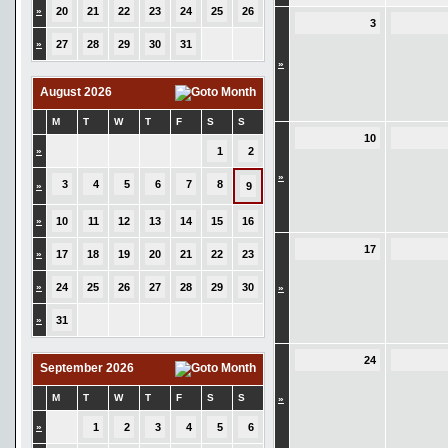
»
20
21
22
23
24
25
26
3
»
27
28
29
30
31
»
August 2026
M
T
W
T
F
S
S
10
»
1
2
»
3
4
5
6
7
8
»
9
»
10
11
12
13
14
15
16
17
»
17
18
19
20
21
22
23
»
24
25
26
27
28
29
30
»
»
31
24
September 2026
M
T
W
T
F
S
S
»
»
1
2
3
4
5
6