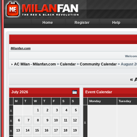
Home
Register
Help
Home
Register
Help
Milanfan.com
Welcom
AC Milan - Milanfan.com
>
Calendar
>
Community Calendar
> August 2
«
A
July 2026
Event Calendar
M
T
W
T
F
S
S
Monday
Tuesday
»
1
2
3
4
5
»
6
7
8
9
10
11
12
»
»
13
14
15
16
17
18
19