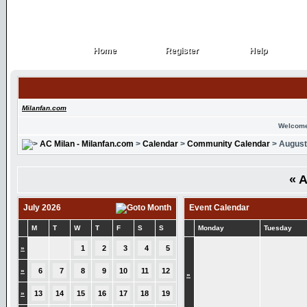
Home
Register
Help
Home
Register
Help
Milanfan.com
Welcome
AC Milan - Milanfan.com
>
Calendar
>
Community Calendar
> August
«
A
July 2026
Event Calendar
M
T
W
T
F
S
S
Monday
Tuesday
»
1
2
3
4
5
»
6
7
8
9
10
11
12
»
»
13
14
15
16
17
18
19