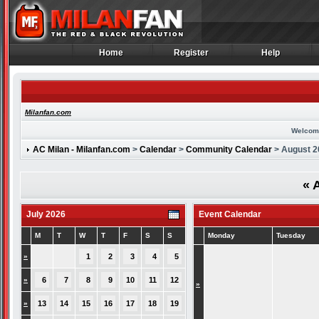
Home
Register
Help
Home
Register
Help
Milanfan.com
Welcom
AC Milan - Milanfan.com
>
Calendar
>
Community Calendar
> August 2
«
A
July 2026
Event Calendar
M
T
W
T
F
S
S
Monday
Tuesday
»
1
2
3
4
5
»
6
7
8
9
10
11
12
»
»
13
14
15
16
17
18
19