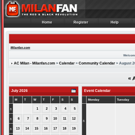
Home
Register
Help
Home
Register
Help
Milanfan.com
Welcom
AC Milan - Milanfan.com
>
Calendar
>
Community Calendar
> August 2
«
A
July 2026
Event Calendar
M
T
W
T
F
S
S
Monday
Tuesday
»
1
2
3
4
5
»
6
7
8
9
10
11
12
»
»
13
14
15
16
17
18
19