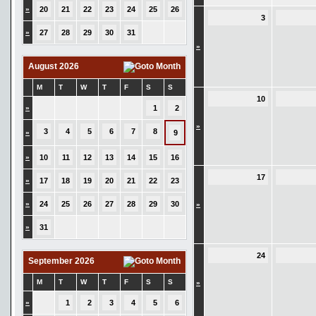
»
20
21
22
23
24
25
26
3
»
27
28
29
30
31
»
August 2026
M
T
W
T
F
S
S
10
»
1
2
»
3
4
5
6
7
8
»
9
»
10
11
12
13
14
15
16
17
»
17
18
19
20
21
22
23
»
24
25
26
27
28
29
30
»
»
31
24
September 2026
M
T
W
T
F
S
S
»
»
1
2
3
4
5
6