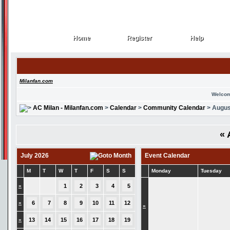
Home
Register
Help
Home
Register
Help
Milanfan.com
Welcom
AC Milan - Milanfan.com
>
Calendar
>
Community Calendar
> Augus
«
July 2026
Event Calendar
M
T
W
T
F
S
S
Monday
Tuesday
»
1
2
3
4
5
»
6
7
8
9
10
11
12
»
»
13
14
15
16
17
18
19