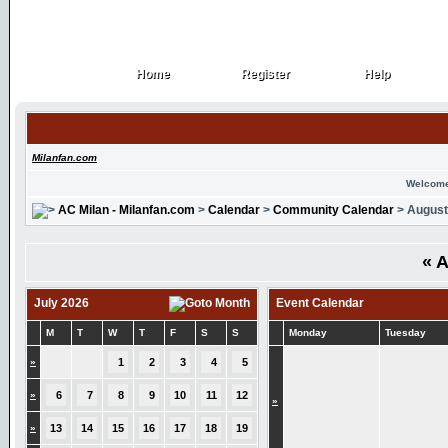
Home
Register
Help
Home
Register
Help
Milanfan.com
Welcome
AC Milan - Milanfan.com
>
Calendar
>
Community Calendar
> August
«
A
July 2026
Event Calendar
M
T
W
T
F
S
S
Monday
Tuesday
»
1
2
3
4
5
»
6
7
8
9
10
11
12
»
»
13
14
15
16
17
18
19