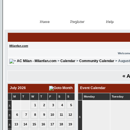
Home
Register
Help
Home
Register
Help
Milanfan.com
Welcome
AC Milan - Milanfan.com
>
Calendar
>
Community Calendar
> August
«
A
July 2026
Event Calendar
M
T
W
T
F
S
S
Monday
Tuesday
»
1
2
3
4
5
»
6
7
8
9
10
11
12
»
»
13
14
15
16
17
18
19