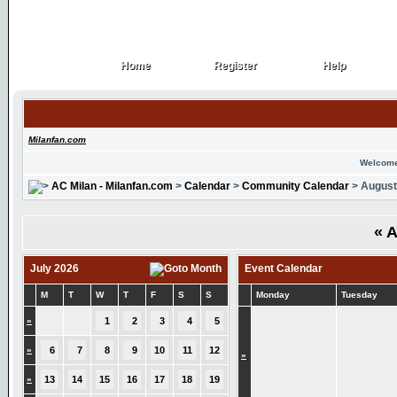
Home
Register
Help
Home
Register
Help
Milanfan.com
Welcome
AC Milan - Milanfan.com
>
Calendar
>
Community Calendar
> August
«
A
July 2026
Event Calendar
M
T
W
T
F
S
S
Monday
Tuesday
»
1
2
3
4
5
»
6
7
8
9
10
11
12
»
»
13
14
15
16
17
18
19