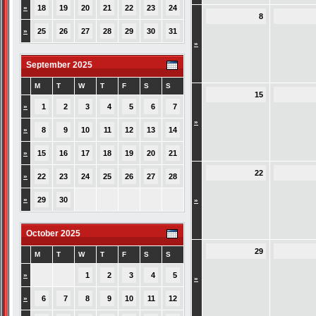
»
18
19
20
21
22
23
24
8
»
25
26
27
28
29
30
31
»
September 2025
M
T
W
T
F
S
S
15
»
1
2
3
4
5
6
7
»
»
8
9
10
11
12
13
14
»
15
16
17
18
19
20
21
22
»
22
23
24
25
26
27
28
»
29
30
»
October 2025
29
M
T
W
T
F
S
S
»
1
2
3
4
5
»
»
6
7
8
9
10
11
12