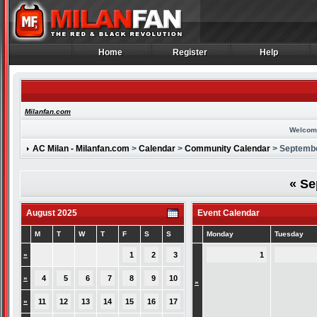
Home
Register
Help
Home
Register
Help
Milanfan.com
Welcom
AC Milan - Milanfan.com
>
Calendar
>
Community Calendar
> Septemb
«
Se
August 2025
Event Calendar
M
T
W
T
F
S
S
Monday
Tuesday
»
1
2
3
1
»
4
5
6
7
8
9
10
»
»
11
12
13
14
15
16
17