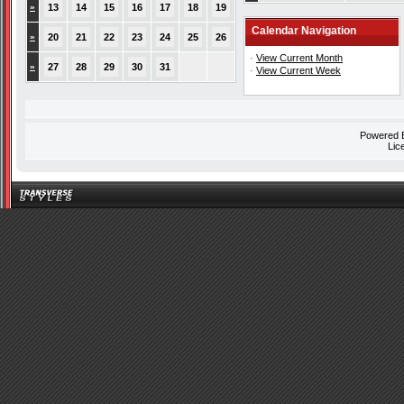
»
13
14
15
16
17
18
19
Calendar Navigation
»
20
21
22
23
24
25
26
·
View Current Month
»
27
28
29
30
31
·
View Current Week
Powered
Lic