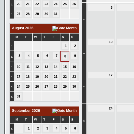
»
20
21
22
23
24
25
26
3
»
27
28
29
30
31
»
August 2026
M
T
W
T
F
S
S
10
»
1
2
»
3
4
5
6
7
9
»
8
»
10
11
12
13
14
15
16
17
»
17
18
19
20
21
22
23
»
24
25
26
27
28
29
30
»
»
31
24
September 2026
M
T
W
T
F
S
S
»
»
1
2
3
4
5
6