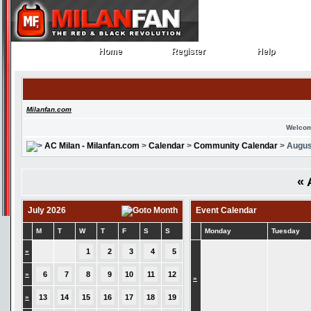
Home
Register
Help
Home
Register
Help
Milanfan.com
Welcom
AC Milan - Milanfan.com
>
Calendar
>
Community Calendar
> Augus
«
July 2026
Event Calendar
M
T
W
T
F
S
S
Monday
Tuesday
»
1
2
3
4
5
»
6
7
8
9
10
11
12
»
»
13
14
15
16
17
18
19