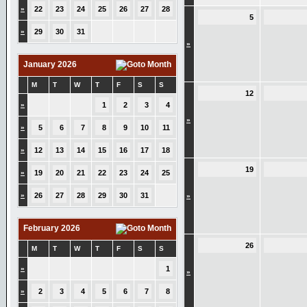
»
22
23
24
25
26
27
28
5
»
29
30
31
»
January 2026
M
T
W
T
F
S
S
12
»
1
2
3
4
»
»
5
6
7
8
9
10
11
»
12
13
14
15
16
17
18
19
»
19
20
21
22
23
24
25
»
26
27
28
29
30
31
»
February 2026
26
M
T
W
T
F
S
S
»
1
»
»
2
3
4
5
6
7
8