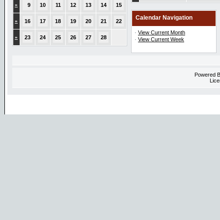
»
9
10
11
12
13
14
15
Calendar Navigation
»
16
17
18
19
20
21
22
·
View Current Month
»
23
24
25
26
27
28
·
View Current Week
Powered 
Lice