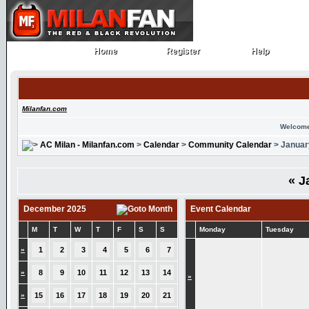
Home
Register
Help
Home
Register
Help
Milanfan.com
Welcome
AC Milan - Milanfan.com
>
Calendar
>
Community Calendar
> Januar
«
J
December 2025
Event Calendar
M
T
W
T
F
S
S
Monday
Tuesday
»
1
2
3
4
5
6
7
»
8
9
10
11
12
13
14
»
»
15
16
17
18
19
20
21