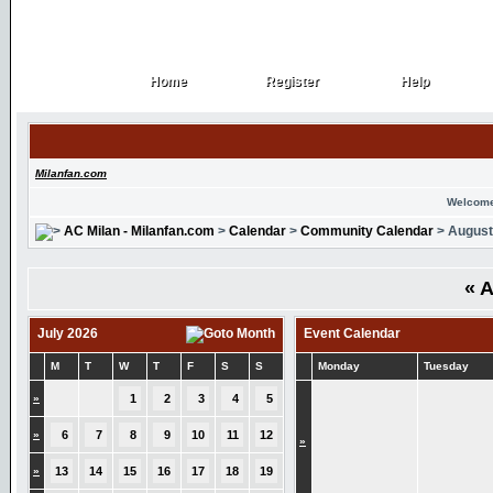
Home
Register
Help
Home
Register
Help
Milanfan.com
Welcome
AC Milan - Milanfan.com
>
Calendar
>
Community Calendar
> August
«
A
July 2026
Event Calendar
M
T
W
T
F
S
S
Monday
Tuesday
»
1
2
3
4
5
»
6
7
8
9
10
11
12
»
»
13
14
15
16
17
18
19