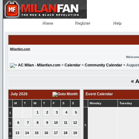
Home
Register
Help
Home
Register
Help
Milanfan.com
Welcome
AC Milan - Milanfan.com
>
Calendar
>
Community Calendar
> August
«
A
July 2026
Event Calendar
M
T
W
T
F
S
S
Monday
Tuesday
»
1
2
3
4
5
»
6
7
8
9
10
11
12
»
»
13
14
15
16
17
18
19