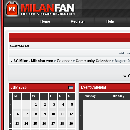
Home
Register
Help
Home
Register
Help
Milanfan.com
Welcom
AC Milan - Milanfan.com
>
Calendar
>
Community Calendar
> August 2
«
A
July 2026
Event Calendar
M
T
W
T
F
S
S
Monday
Tuesday
»
1
2
3
4
5
»
6
7
8
9
10
11
12
»
»
13
14
15
16
17
18
19